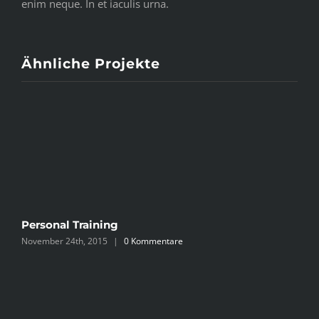
enim neque. In et iaculis urna.
Ähnliche Projekte
Personal Training
S
November 24th, 2015
|
0 Kommentare
N